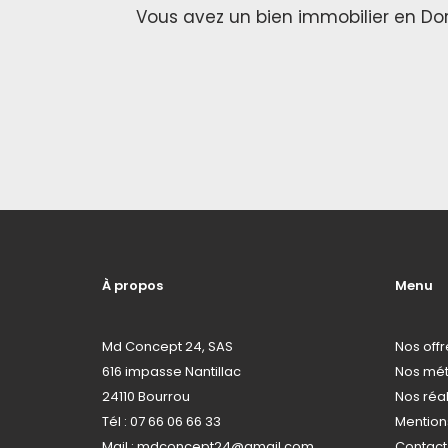
Vous avez un bien immobilier en Do
À propos
Menu
Md Concept 24, SAS
Nos offr
616 impasse Nantillac
Nos mét
24110 Bourrou
Nos réal
Tél : 07 66 06 66 33
Mention
Mail : mdconcept24@gmail.com
Contact