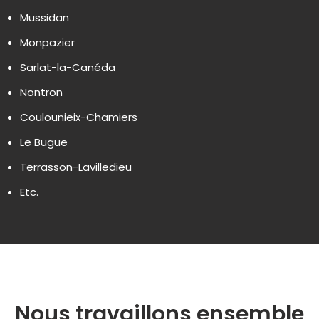
Mussidan
Monpazier
Sarlat-la-Canéda
Nontron
Coulounieix-Chamiers
Le Bugue
Terrasson-Lavilledieu
Etc.
Nous travaillons ensemble