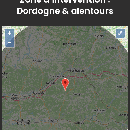
Dordogne & alentours
+
⤢
−