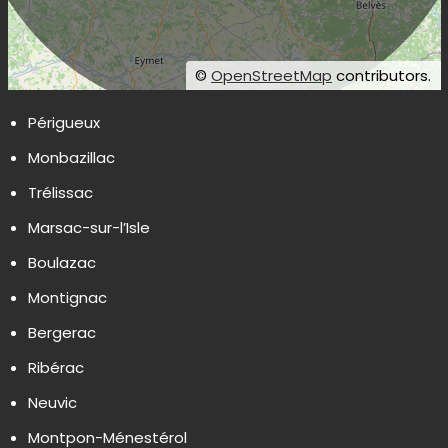
©
OpenStreetMap
contributors.
Périgueux
Monbazillac
Trélissac
Marsac-sur-l’Isle
Boulazac
Montignac
Bergerac
Ribérac
Neuvic
Montpon-Ménestérol